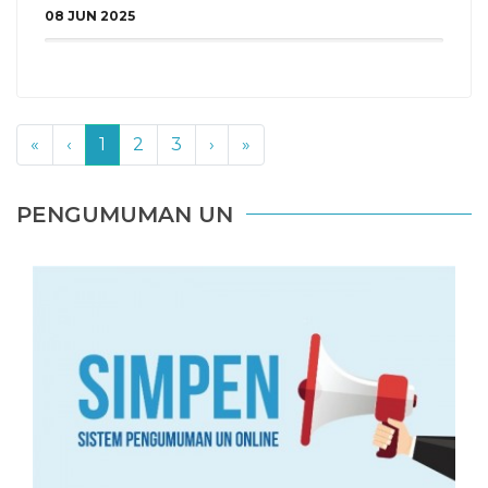
08 JUN 2025
«
‹
1
2
3
›
»
PENGUMUMAN UN