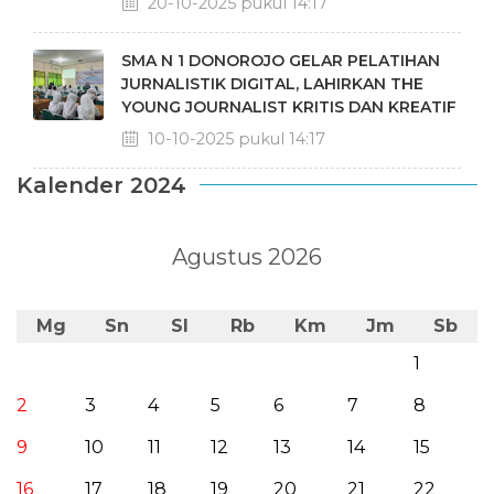
20-10-2025 pukul 14:17
SMA N 1 DONOROJO GELAR PELATIHAN
JURNALISTIK DIGITAL, LAHIRKAN THE
YOUNG JOURNALIST KRITIS DAN KREATIF
10-10-2025 pukul 14:17
Kalender 2024
Agustus 2026
Mg
Sn
Sl
Rb
Km
Jm
Sb
1
2
3
4
5
6
7
8
9
10
11
12
13
14
15
16
17
18
19
20
21
22