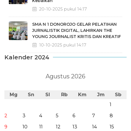
Kebaikan
20-10-2025 pukul 14:17
SMA N 1 DONOROJO GELAR PELATIHAN
JURNALISTIK DIGITAL, LAHIRKAN THE
YOUNG JOURNALIST KRITIS DAN KREATIF
10-10-2025 pukul 14:17
Kalender 2024
Agustus 2026
Mg
Sn
Sl
Rb
Km
Jm
Sb
1
2
3
4
5
6
7
8
9
10
11
12
13
14
15