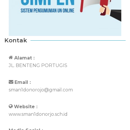
Kontak
Alamat :
JL. BENTENG PORTUGIS
Email :
sman1donorojo@gmail.com
Website :
www.sman1donorjo.sch.id