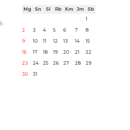
Mg
Sn
Sl
Rb
Km
Jm
Sb
1
5-
2
3
4
5
6
7
8
9
10
11
12
13
14
15
16
17
18
19
20
21
22
23
24
25
26
27
28
29
30
31