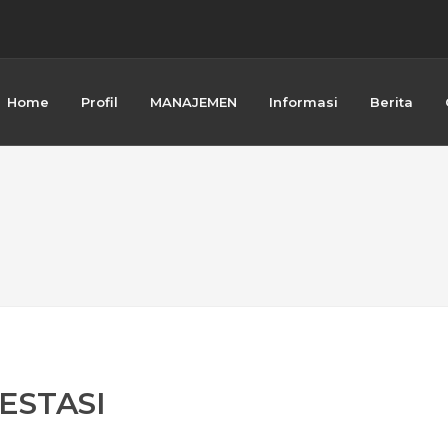
1 Donorojo Sabet Medali di POP...
 DONOROJO: Hijaukan Alam, Memane...
IHAN JURNALISTIK DIGITAL, LAHIRK...
ujudkan Sekolah Aman, Tertib, ...
Home
Profil
MANAJEMEN
Informasi
Berita
 NEGERI 1 Donorojo periode 01 J...
SPEKTIF HUKUM ISLAM...
 KITAB AKHLAQUL LIL BANIN KARYA ...
naan Dana BOSP SMAN 1 Donorojo...
ESTASI