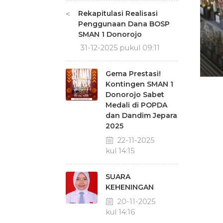
Rekapitulasi Realisasi
<
Penggunaan Dana BOSP
SMAN 1 Donorojo
31-12-2025 pukul 09:11
Gema Prestasi!
Kontingen SMAN 1
Donorojo Sabet
Medali di POPDA
dan Dandim Jepara
2025
22-11-2025
pukul 14:15
SUARA
KEHENINGAN
20-11-2025
pukul 14:16