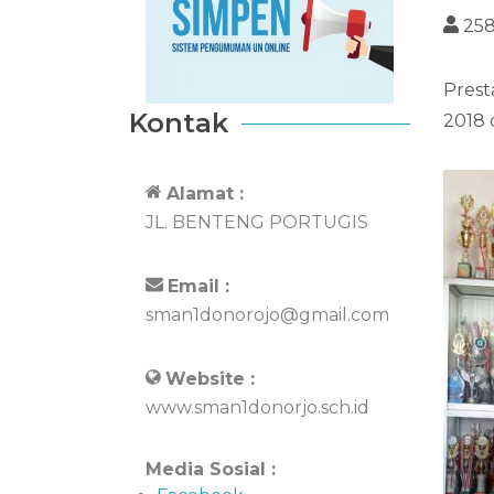
25
Prest
Kontak
2018 
Alamat :
JL. BENTENG PORTUGIS
Email :
sman1donorojo@gmail.com
Website :
www.sman1donorjo.sch.id
Media Sosial :