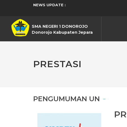
NEWS UPDATE :
Gema Prestasi! Kontingen SMAN 
SUARA KEHENINGAN ...
EKO-BHAKTI OSIS SMA NEGERI 1
SMA N 1 DONOROJO GELAR PELAT
SMA NEGERI 1 DONOROJO
Kapolsek Donorojo Ajak Siswa W
Laporan keuangan dana BOS SMA
Donorojo Kabupaten Jepara
NYADRAN, RUWAHAN DALAM PRE
KONSEP BIRRUL WALIDAIN DALAM
Pengumuman Alumni...
Rekapitulasi Realisasi Penggu
PRESTASI
PENGUMUMAN UN
PR