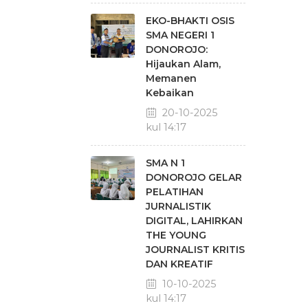
EKO-BHAKTI OSIS
SMA NEGERI 1
DONOROJO:
Hijaukan Alam,
Memanen
Kebaikan
20-10-2025
pukul 14:17
SMA N 1
DONOROJO GELAR
PELATIHAN
JURNALISTIK
DIGITAL, LAHIRKAN
THE YOUNG
JOURNALIST KRITIS
DAN KREATIF
10-10-2025
pukul 14:17