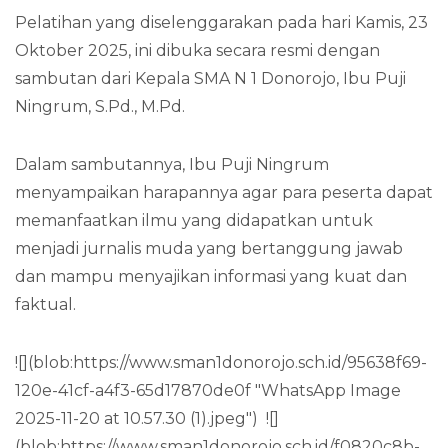
Pelatihan yang diselenggarakan pada hari Kamis, 23
Oktober 2025, ini dibuka secara resmi dengan
sambutan dari Kepala SMA N 1 Donorojo, Ibu Puji
Ningrum, S.Pd., M.Pd.
Dalam sambutannya, Ibu Puji Ningrum
menyampaikan harapannya agar para peserta dapat
memanfaatkan ilmu yang didapatkan untuk
menjadi jurnalis muda yang bertanggung jawab
dan mampu menyajikan informasi yang kuat dan
faktual.
![](blob:https://www.sman1donorojo.sch.id/95638f69-
120e-41cf-a4f3-65d17870de0f "WhatsApp Image
2025-11-20 at 10.57.30 (1).jpeg") ![]
(blob:https://www.sman1donorojo.sch.id/f0820c8b-