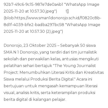
92b7-49c6-9c15-987e7de0a4b1 "WhatsApp Image
2025-11-20 at 10.57.30.jpeg") ![]
(blob:https://www.sman1donorojo.sch.id/f0820c8b-
8d1f-4039-bfe2-badba297bc58 "WhatsApp Image
2025-11-20 at 10.57.30 (2).jpeg")
Donorojo, 23 Oktober 2025 – Sebanyak 50 siswa
SMA N 1 Donorojo, yang terdiri dari tim jurnalistik
sekolah dan perwakilan kelas, antusias mengikuti
pelatihan sehari bertajuk "The Young Journalist
Project: Menumbuhkan Literasi Kritis dan Kreativitas
Siswa melalui Produksi Berita Digital." Acara ini
bertujuan untuk mengasah kemampuan literasi
visual, analisis kritis, serta keterampilan produksi
berita digital di kalangan pelajar.