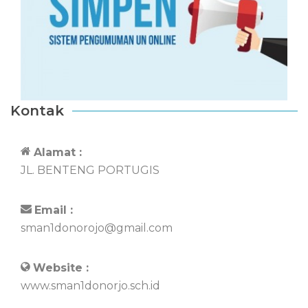
Kontak
Alamat :
JL. BENTENG PORTUGIS
Email :
sman1donorojo@gmail.com
Website :
www.sman1donorjo.sch.id