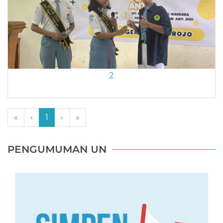
2
«
‹
1
›
»
PENGUMUMAN UN